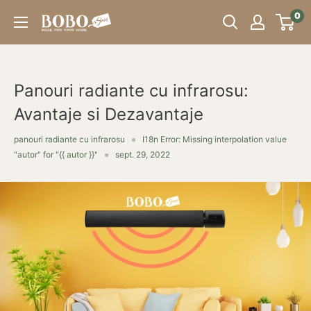
Sari
0
Bobo
peste
Store
Panouri radiante cu infrarosu:
Avantaje si Dezavantaje
panouri radiante cu infrarosu
I18n Error: Missing interpolation value
"autor" for "{{ autor }}"
sept. 29, 2022