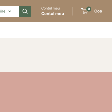
Contul meu
0
Cos
iile
Contul meu