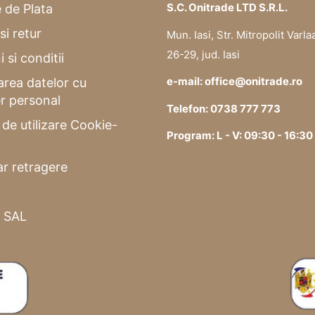
S.C. Onitrade LTD S.R.L.
 de Plata
si retur
Mun. Iasi, Str. Mitropolit Varla
26-29, jud. Iasi
 si conditii
e-mail: office@onitrade.ro
area datelor cu
r personal
Telefon: 0738 777 773
a de utilizare Cookie-
Program: L - V: 09:30 - 16:30
r retragere
 SAL