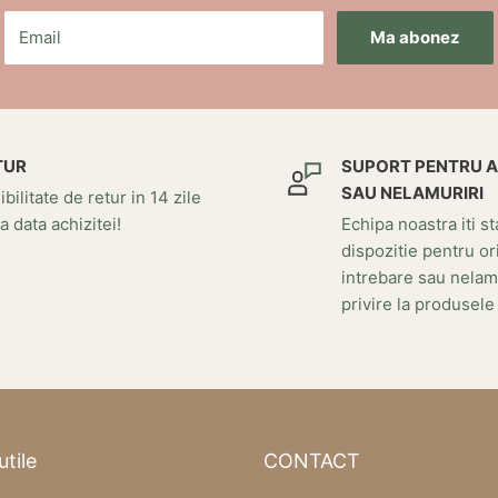
Email
Ma abonez
TUR
SUPORT PENTRU 
SAU NELAMURIRI
bilitate de retur in 14 zile
a data achizitei!
Echipa noastra iti st
dispozitie pentru or
intrebare sau nelam
privire la produsele
utile
CONTACT