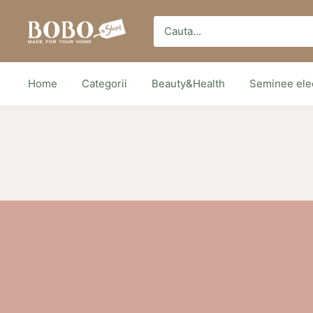
Sari
Bobo
peste
Store
Home
Categorii
Beauty&Health
Seminee elec