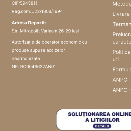
CIF:5945811
Metode
Reg.com: J22/1808/1994
Livrare 
Adresa Depozit:
Termeni
Str. Mitropolit Varlaam 26-29 Iasi
Prelucr
caracte
Autorizație de operator economic cu
produse supuse accizelor
Politic
nearmonizate
uri
NR. RO0046622AN01
Formula
ANPC
ANPC -