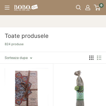
Sari
0
Bobo
peste
Store
Toate produsele
824 produse
Sorteaza dupa