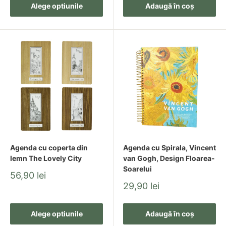
Alege optiunile
Adaugă în coș
Agenda cu coperta din
Agenda cu Spirala, Vincent
lemn The Lovely City
van Gogh, Design Floarea-
Soarelui
Pret
56,90 lei
redus
Pret
29,90 lei
redus
Alege optiunile
Adaugă în coș