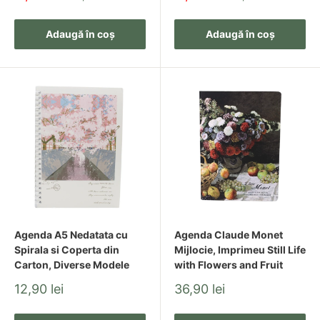
redus
redus
Adaugă în coș
Adaugă în coș
Agenda A5 Nedatata cu
Agenda Claude Monet
Spirala si Coperta din
Mijlocie, Imprimeu Still Life
Carton, Diverse Modele
with Flowers and Fruit
Pret
Pret
12,90 lei
36,90 lei
redus
redus