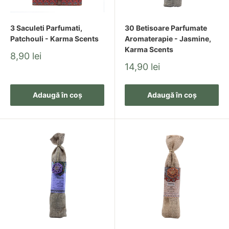
3 Saculeti Parfumati,
30 Betisoare Parfumate
Patchouli - Karma Scents
Aromaterapie - Jasmine,
Karma Scents
Pret
8,90 lei
redus
Pret
14,90 lei
redus
Adaugă în coș
Adaugă în coș