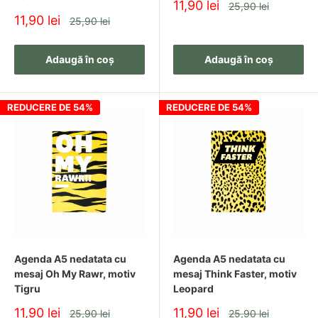
Pret
11,90 lei
Pret
25,90 lei
redus
Pret
11,90 lei
Pret
25,90 lei
redus
Adaugă în coș
Adaugă în coș
REDUCERE DE 54%
REDUCERE DE 54%
Agenda A5 nedatata cu
Agenda A5 nedatata cu
mesaj Oh My Rawr, motiv
mesaj Think Faster, motiv
Tigru
Leopard
Pret
Pret
11,90 lei
11,90 lei
Pret
Pret
25,90 lei
25,90 lei