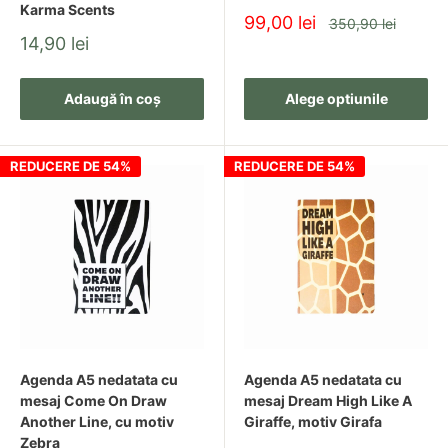
Karma Scents
Pret
99,00 lei
Pret
350,90 lei
redus
Pret
14,90 lei
redus
Adaugă în coș
Alege optiunile
REDUCERE DE 54%
REDUCERE DE 54%
Agenda A5 nedatata cu
Agenda A5 nedatata cu
mesaj Come On Draw
mesaj Dream High Like A
Another Line, cu motiv
Giraffe, motiv Girafa
Zebra