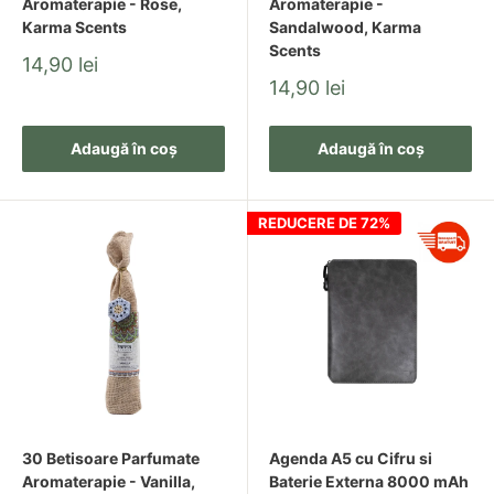
Aromaterapie - Rose,
Aromaterapie -
Karma Scents
Sandalwood, Karma
Scents
Pret
14,90 lei
redus
Pret
14,90 lei
redus
Adaugă în coș
Adaugă în coș
REDUCERE DE 72%
30 Betisoare Parfumate
Agenda A5 cu Cifru si
Aromaterapie - Vanilla,
Baterie Externa 8000 mAh