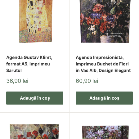
Agenda Gustav Klimt,
Agenda Impresionista,
format A5, Imprimeu
Imprimeu Buchet de Flori
Sarutul
in Vas Alb, Design Elegant
Pret
Pret
36,90 lei
60,90 lei
redus
redus
Adaugă în coș
Adaugă în coș