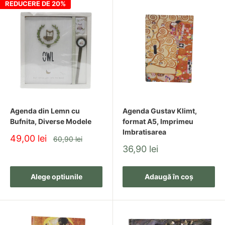
REDUCERE DE 20%
Agenda din Lemn cu
Agenda Gustav Klimt,
Bufnita, Diverse Modele
format A5, Imprimeu
Imbratisarea
Pret
49,00 lei
Pret
60,90 lei
redus
Pret
36,90 lei
redus
Alege optiunile
Adaugă în coș