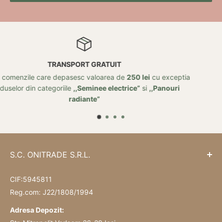
TUIT
RETUR
rea de
250 lei
cu exceptia
Posibilitate de retur in 14 zile d
electrice”
si
,,Panouri
S.C. ONITRADE S.R.L.
CIF:5945811
Reg.com: J22/1808/1994
Adresa Depozit: