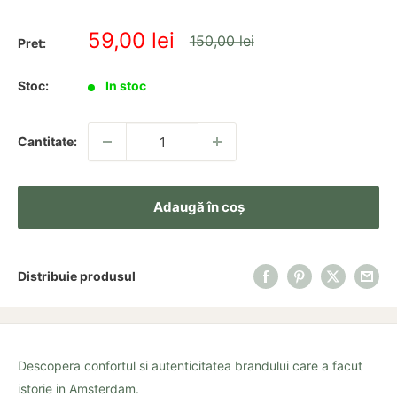
Pret
59,00 lei
Pret
150,00 lei
Pret:
redus
Stoc:
In stoc
Cantitate:
Adaugă în coș
Distribuie produsul
Descopera confortul si autenticitatea brandului care a facut
istorie in Amsterdam.