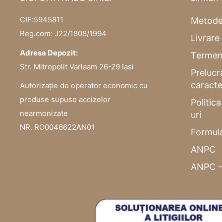
CIF:5945811
Metode
Reg.com: J22/1808/1994
Livrare 
Adresa Depozit:
Termeni
Str. Mitropolit Varlaam 26-29 Iasi
Prelucr
caracte
Autorizație de operator economic cu
produse supuse accizelor
Politic
nearmonizate
uri
NR. RO0046622AN01
Formula
ANPC
ANPC -