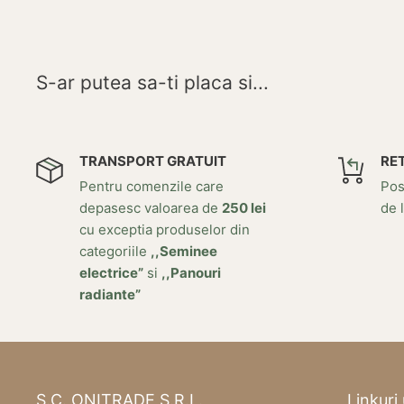
S-ar putea sa-ti placa si...
TRANSPORT GRATUIT
RE
Pentru comenzile care
Posi
depasesc valoarea de
250 lei
de l
cu exceptia produselor din
categoriile
,,Seminee
electrice”
si
,,Panouri
radiante”
S.C. ONITRADE S.R.L.
Linkuri 