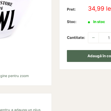
Pret
34,99 le
Pret:
redus
Stoc:
In stoc
Cantitate:
Adaugă în co
agine pentru zoom
pentru a adauga un plus