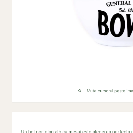
Muta cursorul peste im
Un bol portelan alb cu mesaj este alegerea perfecta 