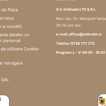
S.C. Onitrade LTD S.R.L.
 de Plata
si retur
Mun. Iasi, Str. Mitropolit Varla
26-29, jud. Iasi
 si conditii
e-mail: office@onitrade.ro
area datelor cu
r personal
Telefon: 0738 777 773
a de utilizare Cookie-
Program: L - V: 09:30 - 16:30
r retragere
 SAL