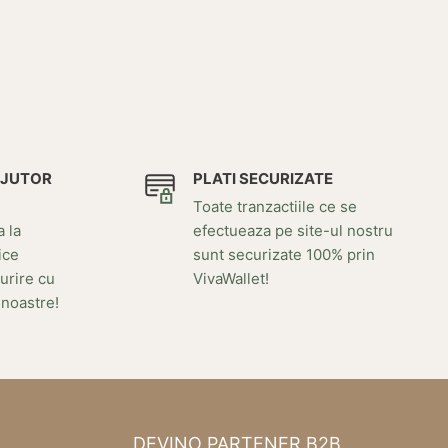
AJUTOR
PLATI SECURIZATE
Toate tranzactiile ce se
a la
efectueaza pe site-ul nostru
ice
sunt securizate 100% prin
urire cu
VivaWallet!
 noastre!
DEVINO PARTENER B2B