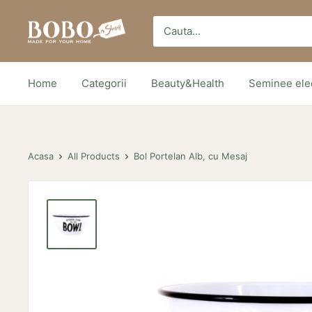
Sari
Bobo
peste
Store
Home
Categorii
Beauty&Health
Seminee elec
Acasa
All Products
Bol Portelan Alb, cu Mesaj