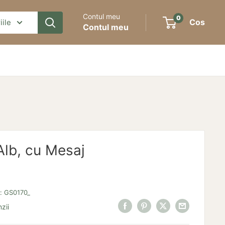
Contul meu
0
Cos
iile
Contul meu
Alb, cu Mesaj
s:
GS0170_
zii