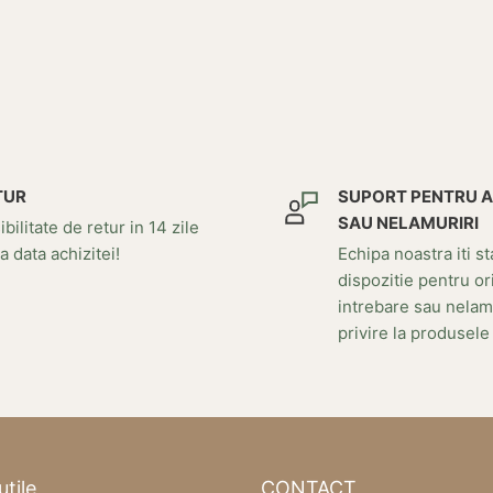
TUR
SUPORT PENTRU 
SAU NELAMURIRI
bilitate de retur in 14 zile
a data achizitei!
Echipa noastra iti st
dispozitie pentru or
intrebare sau nelam
privire la produsele
utile
CONTACT