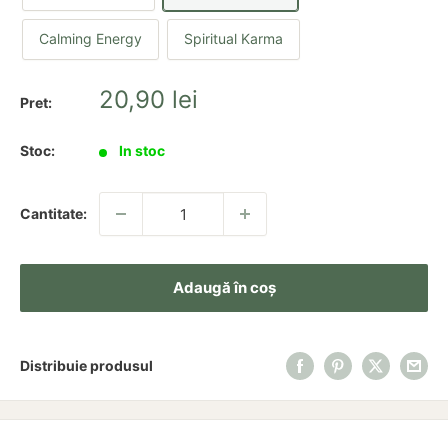
Calming Energy
Spiritual Karma
Pret
20,90 lei
Pret:
redus
Stoc:
In stoc
Cantitate:
Adaugă în coș
Distribuie produsul