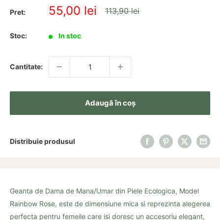
Pret
55,00 lei
Pret
113,90 lei
Pret:
redus
Stoc:
In stoc
Cantitate:
Adaugă în coș
Distribuie produsul
Geanta de Dama de Mana/Umar din Piele Ecologica, Model
Rainbow Rose, este de dimensiune mica si reprezinta alegerea
perfecta pentru femeile care isi doresc un accesoriu elegant,