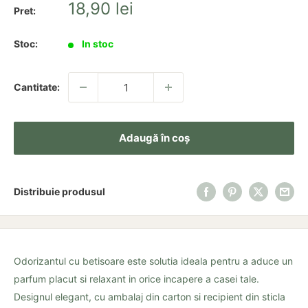
Pret
18,90 lei
Pret:
redus
Stoc:
In stoc
Cantitate:
Adaugă în coș
Distribuie produsul
Odorizantul cu betisoare este solutia ideala pentru a aduce un
parfum placut si relaxant in orice incapere a casei tale.
Designul elegant, cu ambalaj din carton si recipient din sticla