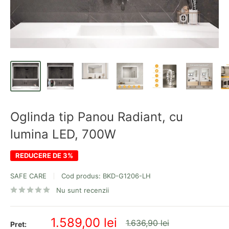
Oglinda tip Panou Radiant, cu
lumina LED, 700W
REDUCERE DE 3%
SAFE CARE
Cod produs:
BKD-G1206-LH
Nu sunt recenzii
Pret
1.589,00 lei
Pret
1.636,90 lei
Pret: