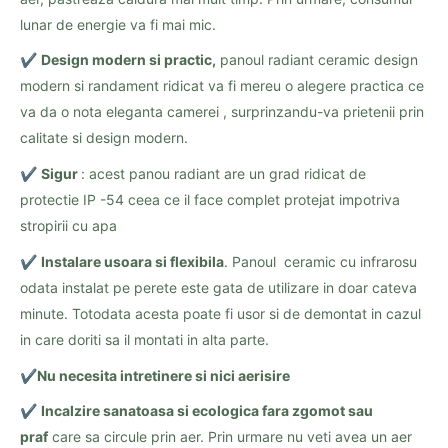
lunar de energie va fi mai mic.
✔️
Design modern si practic,
panoul radiant ceramic design
modern si randament ridicat va fi mereu o alegere practica ce
va da o nota eleganta camerei , surprinzandu-va prietenii prin
calitate si design modern.
✔️
Sigur
: acest panou radiant are un grad ridicat de
protectie IP -54 ceea ce il face complet protejat impotriva
stropirii cu apa
✔️
Instalare usoara si flexibila
. Panoul ceramic cu infrarosu
odata instalat pe perete este gata de utilizare in doar cateva
minute. Totodata acesta poate fi usor si de demontat in cazul
in care doriti sa il montati in alta parte.
✔️
Nu necesita intretinere si nici aerisire
✔️
Incalzire sanatoasa si ecologica fara zgomot sau
praf
care sa circule prin aer. Prin urmare nu veti avea un aer