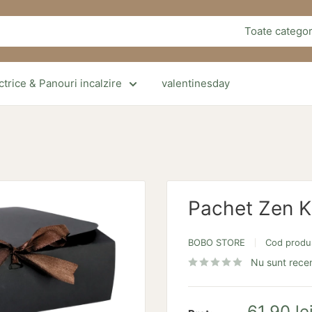
Toate categor
trice & Panouri incalzire
valentinesday
Pachet Zen 
BOBO STORE
Cod produ
Nu sunt recen
Pret
61,90 le