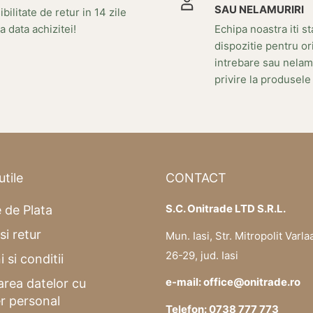
SAU NELAMURIRI
bilitate de retur in 14 zile
a data achizitei!
Echipa noastra iti st
dispozitie pentru or
intrebare sau nelam
privire la produsele
utile
CONTACT
S.C. Onitrade LTD S.R.L.
 de Plata
si retur
Mun. Iasi, Str. Mitropolit Varla
26-29, jud. Iasi
 si conditii
e-mail: office@onitrade.ro
area datelor cu
r personal
Telefon: 0738 777 773