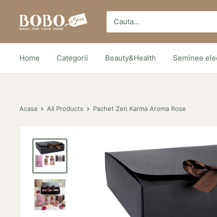
Sari
Bobo
peste
Store
Home
Categorii
Beauty&Health
Seminee elec
Acasa
All Products
Pachet Zen Karma Aroma Rose