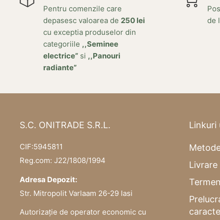
Pentru comenzile care
Posi
depasesc valoarea de
250 lei
de l
cu exceptia produselor din
categoriile
,,Seminee
electrice”
si
,,Panouri
radiante”
S.C. ONITRADE S.R.L.
Linkuri 
CIF:5945811
Metode
Reg.com: J22/1808/1994
Livrare 
Adresa Depozit:
Termeni
Str. Mitropolit Varlaam 26-29 Iasi
Prelucr
caracte
Autorizație de operator economic cu