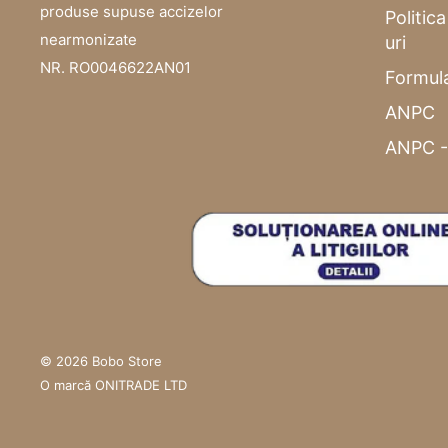
produse supuse accizelor
Politic
nearmonizate
uri
NR. RO0046622AN01
Formula
ANPC
ANPC -
© 2026 Bobo Store
O marcă ONITRADE LTD