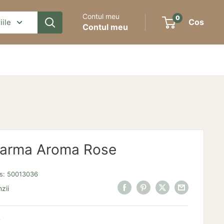
Contul meu
0
Cos
iile
Contul meu
Karma Aroma Rose
s:
50013036
zii
i