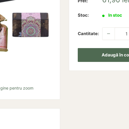
Pret:
redus
Stoc:
In stoc
Cantitate:
Adaugă în co
agine pentru zoom