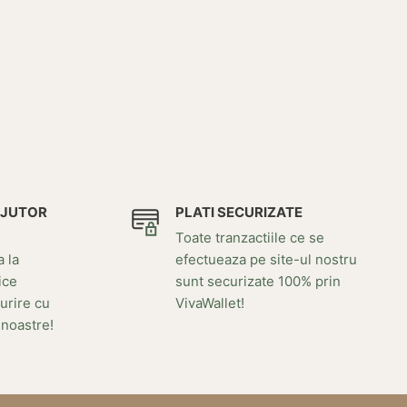
AJUTOR
PLATI SECURIZATE
Toate tranzactiile ce se
a la
efectueaza pe site-ul nostru
ice
sunt securizate 100% prin
urire cu
VivaWallet!
 noastre!