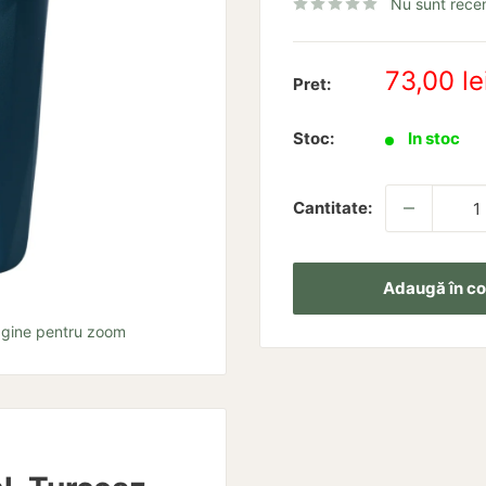
Nu sunt recen
Pret
73,00 le
Pret:
redus
Stoc:
In stoc
Cantitate:
Adaugă în co
agine pentru zoom