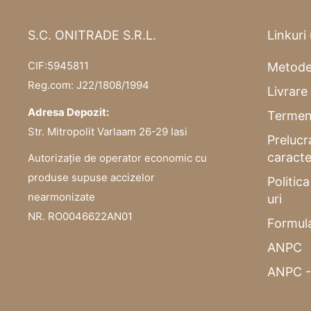
S.C. ONITRADE S.R.L.
Linkuri 
CIF:5945811
Metode
Reg.com: J22/1808/1994
Livrare 
Adresa Depozit:
Termeni
Str. Mitropolit Varlaam 26-29 Iasi
Prelucr
caracte
Autorizație de operator economic cu
produse supuse accizelor
Politic
nearmonizate
uri
NR. RO0046622AN01
Formula
ANPC
ANPC -