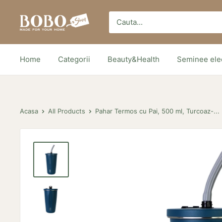
Sari
Bobo
peste
Store
Home
Categorii
Beauty&Health
Seminee elec
Acasa
All Products
Pahar Termos cu Pai, 500 ml, Turcoaz-...