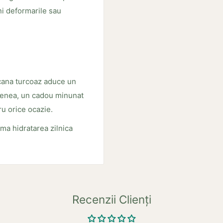
eni deformarile sau
 cana turcoaz aduce un
semenea, un cadou minunat
tru orice ocazie.
a hidratarea zilnica
Recenzii Clienți