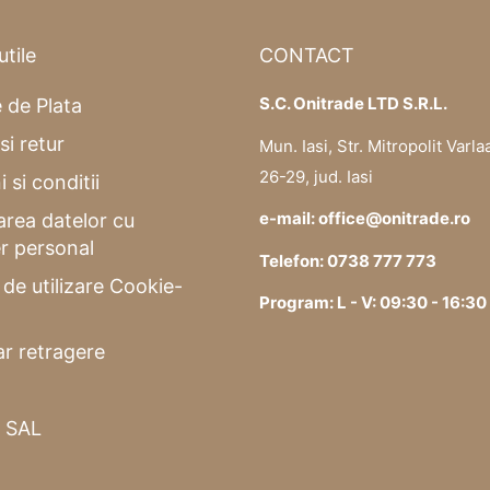
utile
CONTACT
S.C. Onitrade LTD S.R.L.
 de Plata
si retur
Mun. Iasi, Str. Mitropolit Varla
26-29, jud. Iasi
 si conditii
e-mail: office@onitrade.ro
area datelor cu
r personal
Telefon: 0738 777 773
a de utilizare Cookie-
Program: L - V: 09:30 - 16:30
r retragere
 SAL