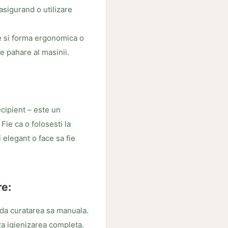
 asigurand o utilizare
 si forma ergonomica o
de pahare al masinii.
cipient – este un
Fie ca o folosesti la
 elegant o face sa fie
re:
da curatarea sa manuala.
aza igienizarea completa.