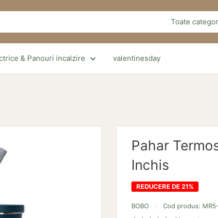
Toate categor
trice & Panouri incalzire
valentinesday
Pahar Termos
Inchis
REDUCERE DE 21%
BOBO
Cod produs:
MR5-