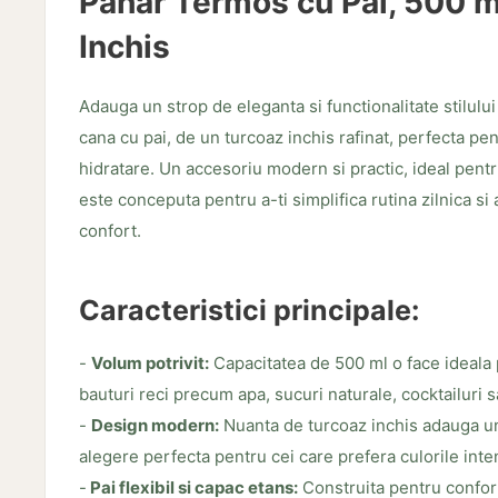
Pahar Termos cu Pai, 500 m
Inchis
Adauga un strop de eleganta si functionalitate stilului
cana cu pai, de un turcoaz inchis rafinat, perfecta p
hidratare. Un accesoriu modern si practic, ideal pentr
este conceputa pentru a-ti simplifica rutina zilnica si 
confort.
Caracteristici principale:
-
Volum potrivit:
Capacitatea de 500 ml o face ideala 
bauturi reci precum apa, sucuri naturale, cocktailuri s
-
Design modern:
Nuanta de turcoaz inchis adauga un 
alegere perfecta pentru cei care prefera culorile int
-
Pai flexibil si capac etans:
Construita pentru confor