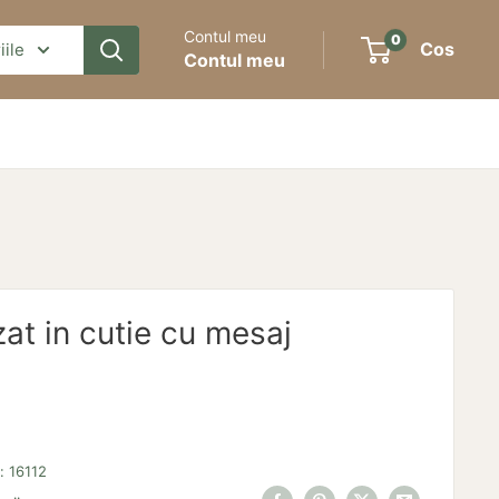
Contul meu
0
Cos
iile
Contul meu
zat in cutie cu mesaj
s:
16112