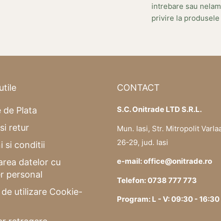
intrebare sau nelam
privire la produsele
utile
CONTACT
S.C. Onitrade LTD S.R.L.
 de Plata
si retur
Mun. Iasi, Str. Mitropolit Varla
26-29, jud. Iasi
 si conditii
e-mail: office@onitrade.ro
area datelor cu
r personal
Telefon: 0738 777 773
a de utilizare Cookie-
Program: L - V: 09:30 - 16:30