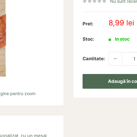
Nu sunt recen
Pret
8,99 lei
Pret:
redus
Stoc:
In stoc
Cantitate:
Adaugă în co
agine pentru zoom
rsonalizat, cu un mesaj