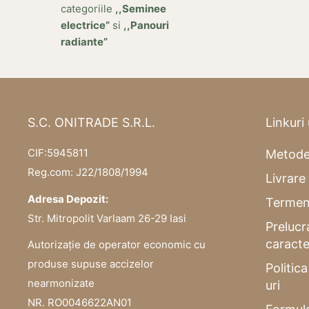
categoriile
,,Seminee
electrice”
si
,,Panouri
radiante”
S.C. ONITRADE S.R.L.
Linkuri 
CIF:5945811
Metode
Reg.com: J22/1808/1994
Livrare 
Adresa Depozit:
Termeni
Str. Mitropolit Varlaam 26-29 Iasi
Prelucr
caracte
Autorizație de operator economic cu
produse supuse accizelor
Politic
nearmonizate
uri
NR. RO0046622AN01