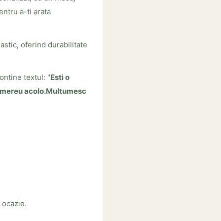
entru a-ti arata
astic, oferind durabilitate
ontine textul: "
Esti o
ti mereu acolo.Multumesc
 ocazie.