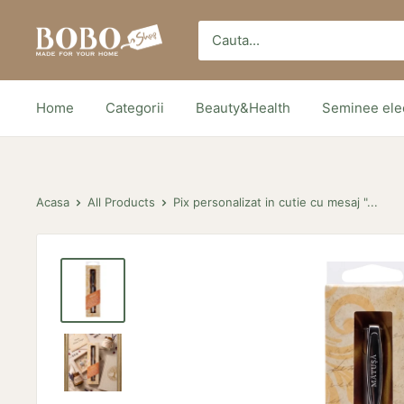
Sari
Bobo
peste
Store
Home
Categorii
Beauty&Health
Seminee elec
Acasa
All Products
Pix personalizat in cutie cu mesaj "...