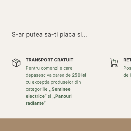
S-ar putea sa-ti placa si...
TRANSPORT GRATUIT
RE
Pentru comenzile care
Posi
depasesc valoarea de
250 lei
de l
cu exceptia produselor din
categoriile
,,Seminee
electrice”
si
,,Panouri
radiante”