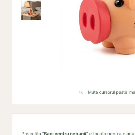
Muta cursorul peste im
Pusculita ”
Bani pentru nebunii
” e facuta pentru planu