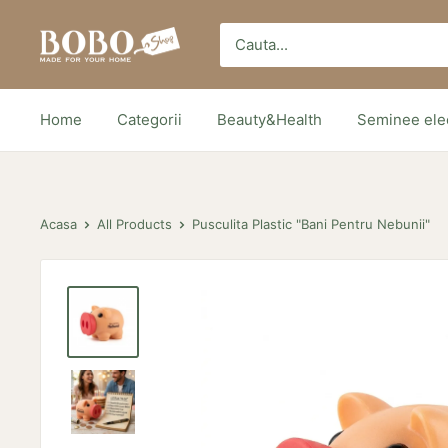
Sari
Bobo
peste
Store
Home
Categorii
Beauty&Health
Seminee elec
Acasa
All Products
Pusculita Plastic "Bani Pentru Nebunii"