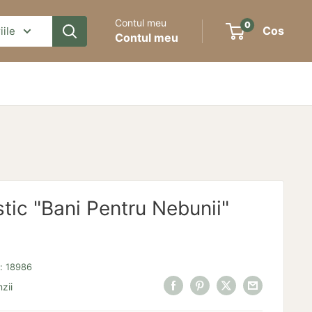
Contul meu
0
Cos
iile
Contul meu
stic "Bani Pentru Nebunii"
s:
18986
zii