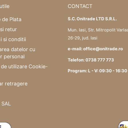
utile
CONTACT
S.C. Onitrade LTD S.R.L.
 de Plata
si retur
Mun. Iasi, Str. Mitropolit Varla
26-29, jud. Iasi
 si conditii
e-mail: office@onitrade.ro
area datelor cu
r personal
Telefon: 0738 777 773
a de utilizare Cookie-
Program: L - V: 09:30 - 16:30
r retragere
 SAL