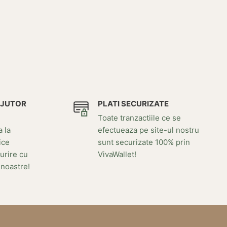
AJUTOR
PLATI SECURIZATE
Toate tranzactiile ce se
a la
efectueaza pe site-ul nostru
ice
sunt securizate 100% prin
urire cu
VivaWallet!
 noastre!