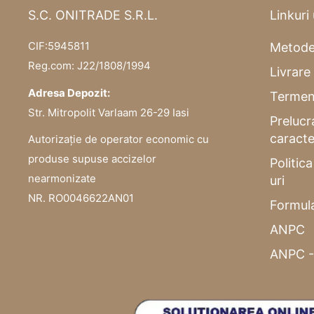
S.C. ONITRADE S.R.L.
Linkuri 
CIF:5945811
Metode
Reg.com: J22/1808/1994
Livrare 
Adresa Depozit:
Termeni
Str. Mitropolit Varlaam 26-29 Iasi
Prelucr
caracte
Autorizație de operator economic cu
produse supuse accizelor
Politic
nearmonizate
uri
NR. RO0046622AN01
Formula
ANPC
ANPC -