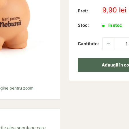
Pret
9,90 lei
Pret:
redus
Stoc:
In stoc
Cantitate:
Adaugă în co
agine pentru zoom
rile alea spontane care