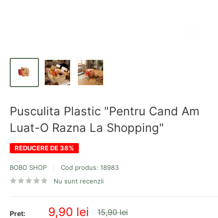
Pusculita Plastic "Pentru Cand Am
Luat-O Razna La Shopping"
REDUCERE DE 38%
BOBO SHOP
Cod produs:
18983
Nu sunt recenzii
Pret
9,90 lei
Pret
15,90 lei
Pret: