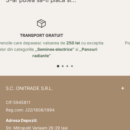
RETUR
u exceptia
Posibilitate de retur in 14 zile de la data achizit
,Panouri
S.C. ONITRADE S.R.L.
CIF:5945811
Reg.com: J22/1808/1994
Adresa Depozit:
Str. Mitropolit Varlaam 26-29 Iasi