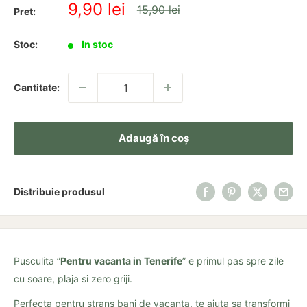
Pret
9,90 lei
Pret
15,90 lei
Pret:
redus
Stoc:
In stoc
Cantitate:
Adaugă în coș
Distribuie produsul
Pusculita ”
Pentru vacanta in Tenerife
” e primul pas spre zile
cu soare, plaja si zero griji.
Perfecta pentru strans bani de vacanta, te ajuta sa transformi