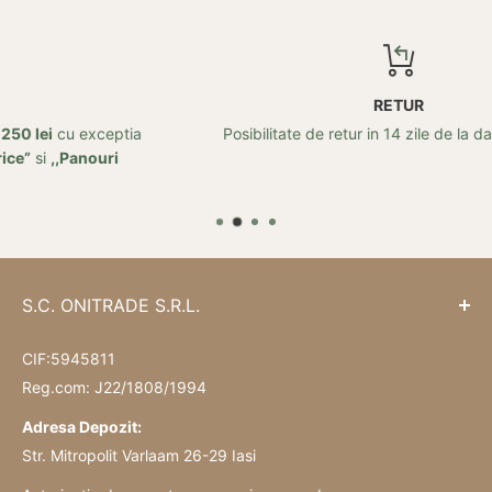
RETUR
ia
Posibilitate de retur in 14 zile de la data achizitei!
S.C. ONITRADE S.R.L.
CIF:5945811
Reg.com: J22/1808/1994
Adresa Depozit:
Str. Mitropolit Varlaam 26-29 Iasi