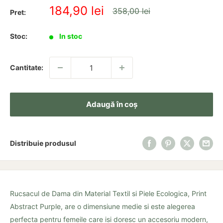
Pret
184,90 lei
Pret
358,00 lei
Pret:
redus
Stoc:
In stoc
Cantitate:
Adaugă în coș
Distribuie produsul
Rucsacul de Dama din Material Textil si Piele Ecologica, Print
Abstract Purple, are o dimensiune medie si este alegerea
perfecta pentru femeile care isi doresc un accesoriu modern,