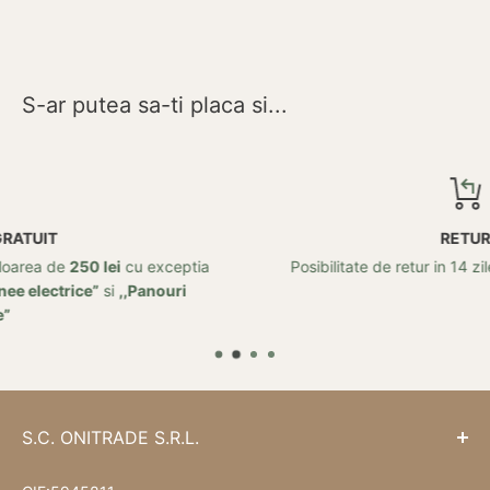
S-ar putea sa-ti placa si...
RETUR
ia
Posibilitate de retur in 14 zile de la data achizitei!
S.C. ONITRADE S.R.L.