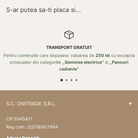
S-ar putea sa-ti placa si...
RETUR
i
cu exceptia
Posibilitate de retur in 14 zile de la data achiz
,,Panouri
S.C. ONITRADE S.R.L.
CIF:5945811
Reg.com: J22/1808/1994
Adresa Depozit: