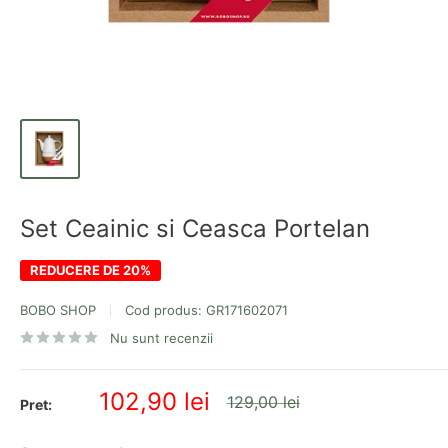
Set Ceainic si Ceasca Portelan
REDUCERE DE 20%
BOBO SHOP
Cod produs:
GR171602071
Nu sunt recenzii
Pret
102,90 lei
Pret
129,00 lei
Pret:
redus