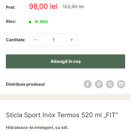
Pret
98,00 lei
Pret
122,90 lei
Pret:
redus
Stoc:
In stoc
Cantitate:
Adaugă în coș
Distribuie produsul
Sticla Sport Inox Termos 520 ml „FIT”
Hidrateaza-te inteligent, cu stil.