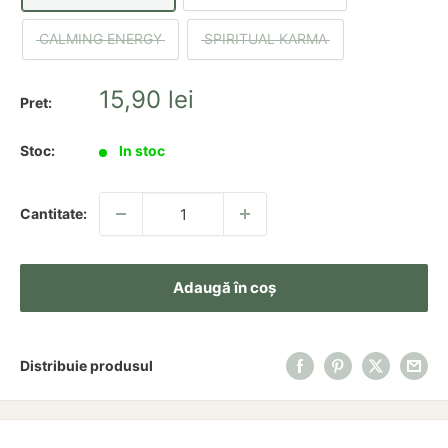
CALMING ENERGY
SPIRITUAL KARMA
Pret
15,90 lei
Pret:
redus
Stoc:
In stoc
Cantitate:
Adaugă în coș
Distribuie produsul