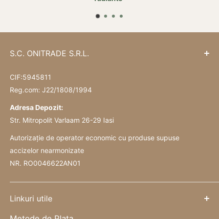
S.C. ONITRADE S.R.L.
CIF:5945811
Reg.com: J22/1808/1994
Adresa Depozit:
Str. Mitropolit Varlaam 26-29 Iasi
Autorizație de operator economic cu produse supuse
accizelor nearmonizate
NR. RO0046622AN01
Linkuri utile
Metode de Plata