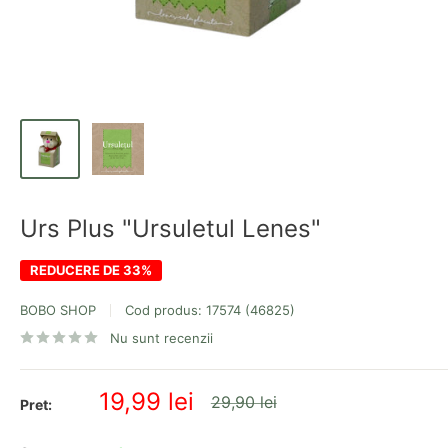
Urs Plus "Ursuletul Lenes"
REDUCERE DE 33%
BOBO SHOP
Cod produs:
17574 (46825)
Nu sunt recenzii
Pret
19,99 lei
Pret
29,90 lei
Pret:
redus