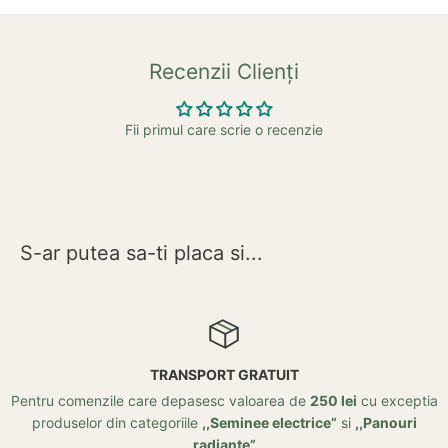
Recenzii Clienți
Fii primul care scrie o recenzie
S-ar putea sa-ti placa si...
PORT GRATUIT
sesc valoarea de
250 lei
cu exceptia
Posibilitate de retur 
e
,,Seminee electrice”
si
,,Panouri
radiante”