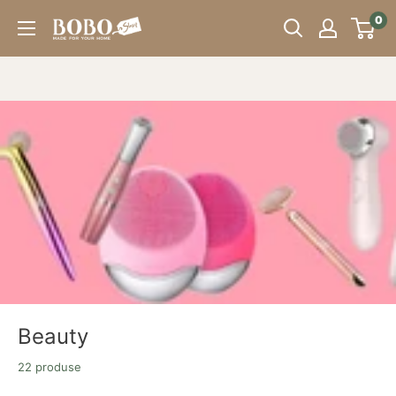
Sari
0
Bobo
peste
Store
Beauty
22 produse