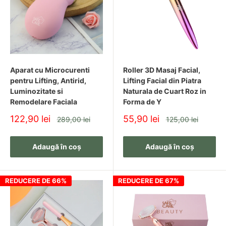
Produsele sunt concepute pentru a combina funcționalitatea
cu un aspect modern.
✔ Ideale pentru Cadou
Aparat cu Microcurenti
Roller 3D Masaj Facial,
Articolele beauty sunt o alegere inspirată pentru aniversări sau
pentru Lifting, Antirid,
Lifting Facial din Piatra
ocazii speciale.
Luminozitate si
Naturala de Cuart Roz in
Remodelare Faciala
Forma de Y
Pret
Pret
122,90 lei
55,90 lei
Pret
Pret
289,00 lei
125,00 lei
Întrebări Frecvente despre Beauty
redus
redus
Adaugă în coș
Adaugă în coș
Sunt produsele potrivite pentru utilizare
frecventă?
REDUCERE DE 66%
REDUCERE DE 67%
Da, majoritatea produselor sunt concepute pentru utilizare
regulată, conform instrucțiunilor producătorului.