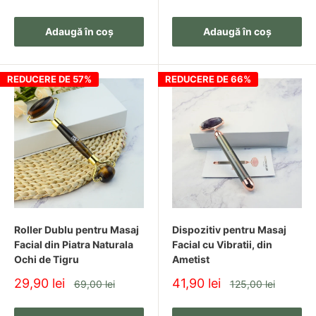
redus
Adaugă în coș
Adaugă în coș
REDUCERE DE 57%
REDUCERE DE 66%
Roller Dublu pentru Masaj
Dispozitiv pentru Masaj
Facial din Piatra Naturala
Facial cu Vibratii, din
Ochi de Tigru
Ametist
Pret
Pret
29,90 lei
41,90 lei
Pret
Pret
69,00 lei
125,00 lei
redus
redus