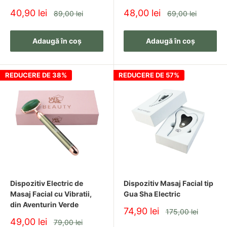
Pret
Pret
40,90 lei
48,00 lei
Pret
Pret
89,00 lei
69,00 lei
redus
redus
Adaugă în coș
Adaugă în coș
REDUCERE DE 38%
REDUCERE DE 57%
Dispozitiv Electric de
Dispozitiv Masaj Facial tip
Masaj Facial cu Vibratii,
Gua Sha Electric
din Aventurin Verde
Pret
74,90 lei
Pret
175,00 lei
redus
Pret
49,00 lei
Pret
79,00 lei