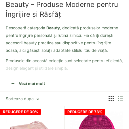
Beauty – Produse Moderne pentru
Îngrijire și Răsfăț
Descoperă categoria
Beauty
, dedicată produselor moderne
pentru îngrijire personală și rutină zilnică. Fie că îți dorești
accesorii beauty practice sau dispozitive pentru îngrijire
acasă, aici găsești soluții adaptate stilului tău de viață.
Produsele din această colecție sunt selectate pentru eficiență,
design elegant și utilizare simplă.
Vezi mai mult
Produse Beauty pentru Rutina Zilnică
Sorteaza dupa
În această categorie poți găsi:
Dispozitive pentru îngrijirea pielii
REDUCERE DE 30%
REDUCERE DE 73%
Accesorii beauty moderne
Produse pentru îngrijire facială