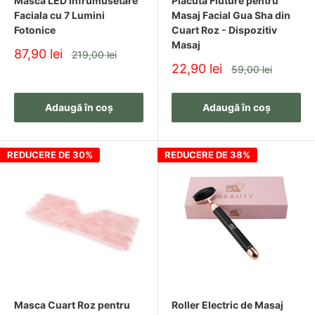
Masca LED Infrumusetare
Placuta Fluture pentru
Faciala cu 7 Lumini
Masaj Facial Gua Sha din
Fotonice
Cuart Roz - Dispozitiv
Masaj
Pret
87,90 lei
Pret
219,00 lei
redus
Pret
22,90 lei
Pret
59,00 lei
redus
Adaugă în coș
Adaugă în coș
REDUCERE DE 30%
REDUCERE DE 38%
Masca Cuart Roz pentru
Roller Electric de Masaj