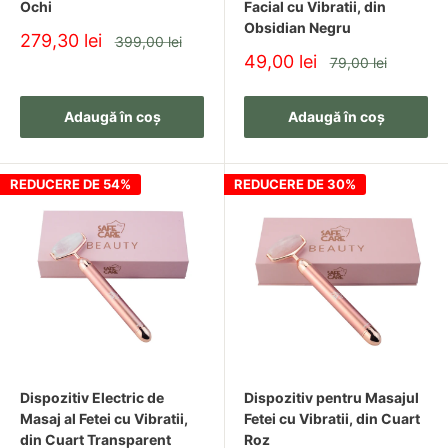
Ochi
Facial cu Vibratii, din
Obsidian Negru
Pret
279,30 lei
Pret
399,00 lei
redus
Pret
49,00 lei
Pret
79,00 lei
redus
Adaugă în coș
Adaugă în coș
REDUCERE DE 54%
REDUCERE DE 30%
Dispozitiv Electric de
Dispozitiv pentru Masajul
Masaj al Fetei cu Vibratii,
Fetei cu Vibratii, din Cuart
din Cuart Transparent
Roz