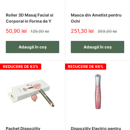
Roller 3D Masaj Facial si
Masca din Ametist pentru
Corporal in Forma de Y
Ochi
Pret
Pret
50,90 lei
251,30 lei
Pret
Pret
129,00 lei
359,00 lei
redus
redus
Adaugă în coș
Adaugă în coș
REDUCERE DE 63%
REDUCERE DE 66%
Pachet Dispozitiv
Dispozitiv Electric pentru