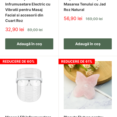
Infrumusetare Electric cu
Masarea Tenului cu Jad
Vibratii pentru Masaj
Roz Natural
Facial si accesorii din
Pret
56,90 lei
Pret
169,00 lei
Cuart Roz
redus
Pret
32,90 lei
Pret
89,00 lei
redus
Adaugă în coș
Adaugă în coș
REDUCERE DE 60%
REDUCERE DE 61%