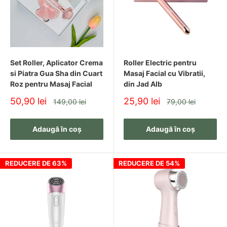
Pot fi oferite cadou?
Da, produsele din categoria Beauty sunt ideale pentru a fi
oferite cadou.
Set Roller, Aplicator Crema
Roller Electric pentru
si Piatra Gua Sha din Cuart
Masaj Facial cu Vibratii,
Necesită întreținere specială?
Roz pentru Masaj Facial
din Jad Alb
Pret
Pret
50,90 lei
25,90 lei
Pret
Pret
149,00 lei
79,00 lei
Instrucțiunile de utilizare și întreținere sunt specificate pentru
redus
redus
fiecare produs în parte.
Adaugă în coș
Adaugă în coș
Descoperă Răsfățul Zilnic
REDUCERE DE 63%
REDUCERE DE 54%
Explorează categoria
Beauty
și alege produse moderne
pentru îngrijire, confort și un plus de eleganță în rutina ta
zilnică.