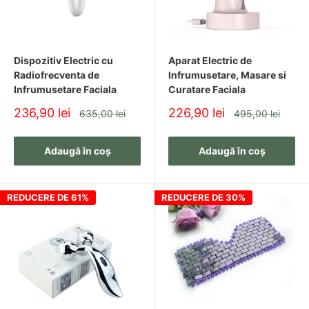
Dispozitiv Electric cu
Aparat Electric de
Radiofrecventa de
Infrumusetare, Masare si
Infrumusetare Faciala
Curatare Faciala
Pret
Pret
236,90 lei
226,90 lei
Pret
Pret
635,00 lei
495,00 lei
redus
redus
Adaugă în coș
Adaugă în coș
REDUCERE DE 61%
REDUCERE DE 30%