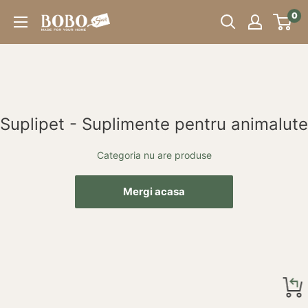
Sari
0
Bobo
peste
Store
Suplipet - Suplimente pentru animalute
Categoria nu are produse
Mergi acasa