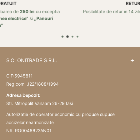
RETUR
 exceptia
Posibilitate de retur in 14 zile de la data achizitei
anouri
S.C. ONITRADE S.R.L.
CIF:5945811
Reg.com: J22/1808/1994
Adresa Depozit:
Str. Mitropolit Varlaam 26-29 Iasi
Autorizație de operator economic cu produse supuse
accizelor nearmonizate
NR. RO0046622AN01