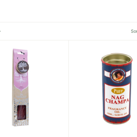
So
 spațiu armonios și confortabil.
na Zilnică
 loc liniștitor.