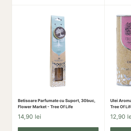
Betisoare Parfumate cu Suport, 30buc,
Ulei Aroma
Flower Market - Tree Of Life
Tree Of Lif
Pret
Pret
14,90 lei
12,90 le
redus
redus