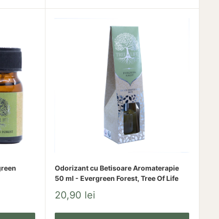
green
Odorizant cu Betisoare Aromaterapie
50 ml - Evergreen Forest, Tree Of Life
Pret
20,90 lei
redus