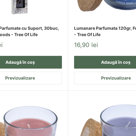
materapie și Zen
pători?
 Parfumate cu Suport, 30buc,
Lumanare Parfumata 120gr, Fo
ods - Tree Of Life
- Tree Of Life
 sunt ideale pentru a începe.
Pret
i
16,90 lei
redus
Adaugă în coș
Adaugă în coș
are regulată, conform instrucțiunilor.
Previzualizare
Previzualizare
 apreciate ca idei de cadou elegante.
efugiu Zen