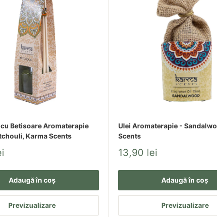
 cu Betisoare Aromaterapie
Ulei Aromaterapie - Sandalw
tchouli, Karma Scents
Scents
Pret
i
13,90 lei
redus
Adaugă în coș
Adaugă în coș
Previzualizare
Previzualizare