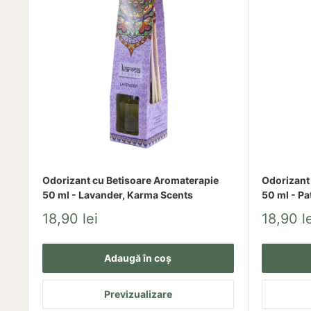
Odorizant cu Betisoare Aromaterapie
Odorizant
50 ml - Lavander, Karma Scents
50 ml - Pa
Pret
Pret
18,90 lei
18,90 le
redus
redus
Adaugă în coș
Previzualizare