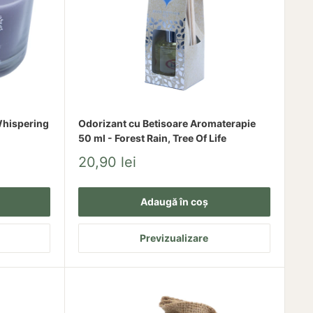
Whispering
Odorizant cu Betisoare Aromaterapie
50 ml - Forest Rain, Tree Of Life
Pret
20,90 lei
redus
Adaugă în coș
Previzualizare