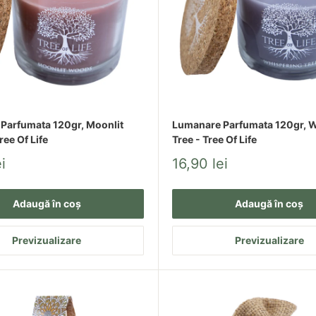
produse dedicate relaxării, echilibrului și confortului zilnic.
Parfumata 120gr, Moonlit
Lumanare Parfumata 120gr, 
ee Of Life
Tree - Tree Of Life
Pret
i
16,90 lei
redus
Adaugă în coș
Adaugă în coș
Previzualizare
Previzualizare