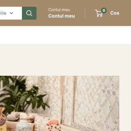
Contul meu
0
Cos
iile
Contul meu