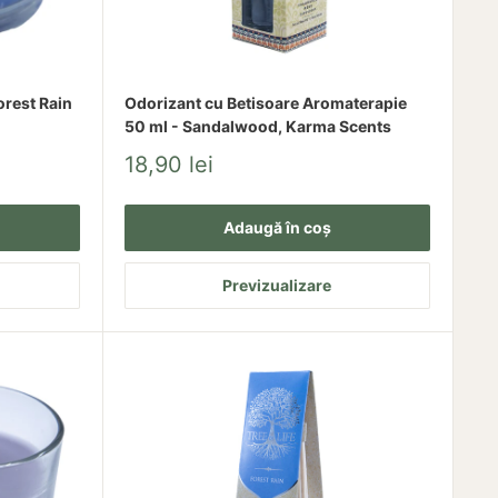
rest Rain
Odorizant cu Betisoare Aromaterapie
50 ml - Sandalwood, Karma Scents
Pret
18,90 lei
redus
Adaugă în coș
Previzualizare