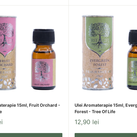
terapie 15ml, Fruit Orchard -
Ulei Aromaterapie 15ml, Ever
e
Forest - Tree Of Life
Pret
i
12,90 lei
redus