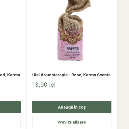
ood, Karma
Ulei Aromaterapie - Rose, Karma Scents
Pret
13,90 lei
redus
Adaugă în coș
Previzualizare