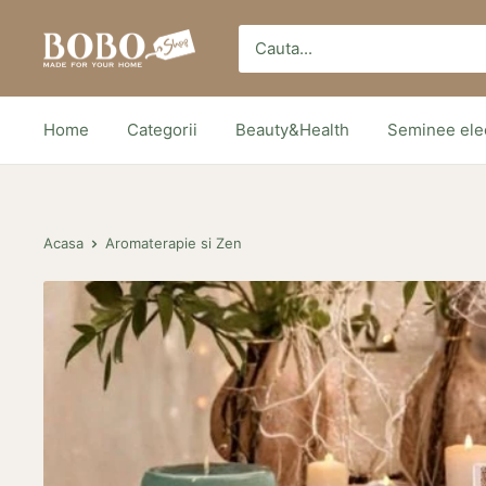
Sari
Bobo
peste
Store
Home
Categorii
Beauty&Health
Seminee elec
Acasa
Aromaterapie si Zen