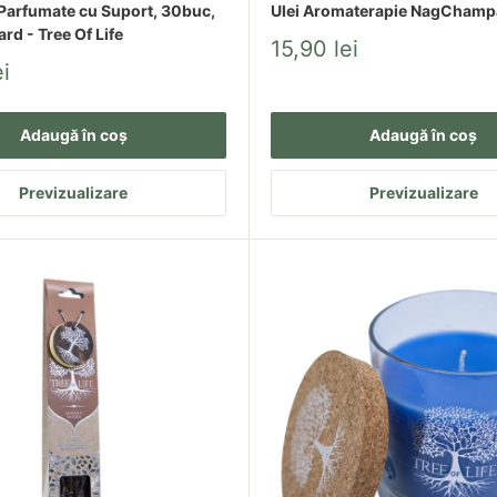
 Parfumate cu Suport, 30buc,
Ulei Aromaterapie NagChampa
rd - Tree Of Life
Pret
15,90 lei
redus
i
ării și reflecției.
Adaugă în coș
Adaugă în coș
Previzualizare
Previzualizare
 cu un plus de rafinament.