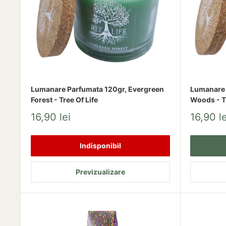
Explorează colecția
Aromaterapie și Zen
și descoperă 
Lumanare Parfumata 120gr, Evergreen
Lumanare 
Forest - Tree Of Life
Woods - Tr
Pret
Pret
16,90 lei
16,90 le
redus
redus
Indisponibil
Previzualizare