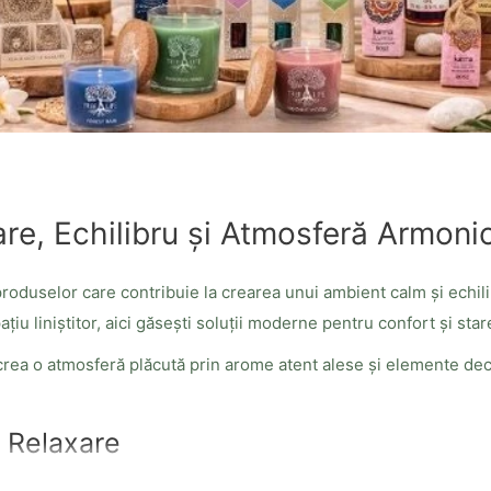
are, Echilibru și Atmosferă Armoni
produselor care contribuie la crearea unui ambient calm și echil
ațiu liniștitor, aici găsești soluții moderne pentru confort și star
rea o atmosferă plăcută prin arome atent alese și elemente decor
 Relaxare