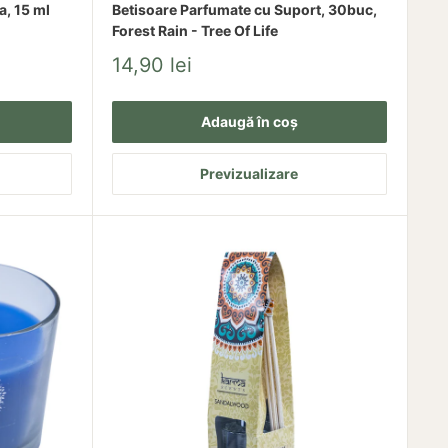
, 15 ml
Betisoare Parfumate cu Suport, 30buc,
Forest Rain - Tree Of Life
Pret
14,90 lei
redus
Adaugă în coș
Previzualizare