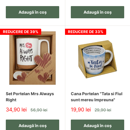
redus
Adaugă în coș
Adaugă în coș
REDUCERE DE 39%
REDUCERE DE 33%
Set Portelan Mrs Always
Cana Portelan "Tata si Fiul
Right
sunt mereu Impreuna"
Pret
Pret
34,90 lei
19,90 lei
Pret
Pret
56,90 lei
29,90 lei
redus
redus
Adaugă în coș
Adaugă în coș