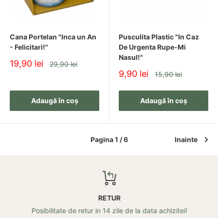
Cana Portelan "Inca un An
Pusculita Plastic "In Caz
- Felicitari!"
De Urgenta Rupe-Mi
Nasul!"
Pret
19,90 lei
Pret
29,90 lei
redus
Pret
9,90 lei
Pret
15,90 lei
redus
Adaugă în coș
Adaugă în coș
Pagina 1 / 6
Inainte
RETUR
Posibilitate de retur in 14 zile de la data achizitei!