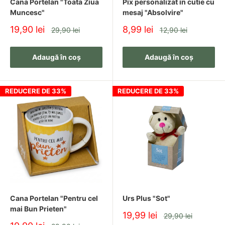
Cana Portelan "Toata Ziua
Pix personalizat in cutie cu
Muncesc"
mesaj "Absolvire"
Oferă un Cadou care Contează
Pret
Pret
19,90 lei
8,99 lei
Pret
Pret
29,90 lei
12,90 lei
redus
redus
Explorează categoria
Cadouri
și alege produse care aduc
Adaugă în coș
Adaugă în coș
bucurie, emoție și un plus de eleganță fiecărei ocazii.
REDUCERE DE 33%
REDUCERE DE 33%
Cana Portelan "Pentru cel
Urs Plus "Sot"
mai Bun Prieten"
Pret
19,99 lei
Pret
29,90 lei
redus