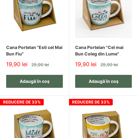
Cadouri pentru familie
Cadouri elegante și practice
Cadouri pentru casă și lifestyle
Produsele sunt selectate pentru a se potrivi diferitelor gusturi
și bugete.
Cana Portelan "Esti cel Mai
Cana Portelan "Cel mai
Bun Fiu"
Bun Coleg din Lume"
Cadouri Speciale, Gata de Oferit
Pret
Pret
19,90 lei
19,90 lei
Pret
Pret
29,90 lei
29,90 lei
redus
redus
Multe dintre articolele din această categorie sunt potrivite
Adaugă în coș
Adaugă în coș
pentru a fi oferite direct, fiind atent prezentate și ușor de
integrat în orice moment special.
REDUCERE DE 33%
REDUCERE DE 33%
De Ce Să Alegi Cadouri din Colecția
Noastră?