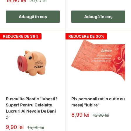
Pret
19,90 lei
Pret
29,90 lei
redus
Adaugă în coș
Adaugă în coș
REDUCERE DE 38%
REDUCERE DE 30%
Pusculita Plastic "Iubesti?
Pix personalizat in cutie cu
Super! Pentru Celelalte
mesaj "Iubire"
Lucruri Ai Nevoie De Bani
Pret
8,99 lei
Pret
12,90 lei
:)"
redus
Pret
9,90 lei
Pret
15,90 lei