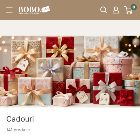
Sari
0
Bobo
peste
Store
Cadouri
141 produse