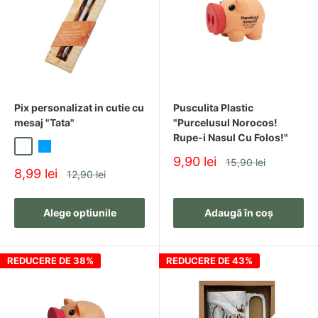
Pix personalizat in cutie cu
Pusculita Plastic
mesaj "Tata"
"Purcelusul Norocos!
Rupe-i Nasul Cu Folos!"
Portocaliu
Albastru
Pret
9,90 lei
Pret
15,90 lei
Pret
8,99 lei
redus
Pret
12,90 lei
redus
Alege optiunile
Adaugă în coș
REDUCERE DE 38%
REDUCERE DE 43%