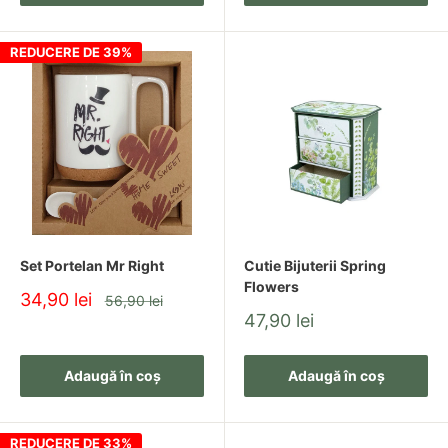
REDUCERE DE 39%
Set Portelan Mr Right
Cutie Bijuterii Spring
Flowers
Pret
34,90 lei
Pret
56,90 lei
redus
Pret
47,90 lei
redus
Adaugă în coș
Adaugă în coș
REDUCERE DE 33%