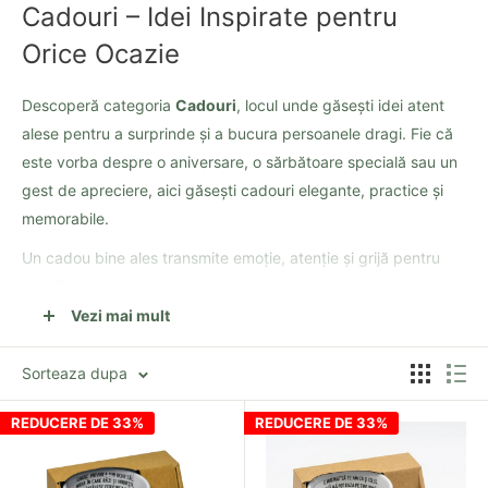
Cadouri – Idei Inspirate pentru
Orice Ocazie
Descoperă categoria
Cadouri
, locul unde găsești idei atent
alese pentru a surprinde și a bucura persoanele dragi. Fie că
este vorba despre o aniversare, o sărbătoare specială sau un
gest de apreciere, aici găsești cadouri elegante, practice și
memorabile.
Un cadou bine ales transmite emoție, atenție și grijă pentru
detalii.
Vezi mai mult
Idei de Cadouri pentru Orice Ocazie
Sorteaza dupa
În această categorie poți găsi:
REDUCERE DE 33%
REDUCERE DE 33%
Cadouri pentru femei
Cadouri pentru bărbați