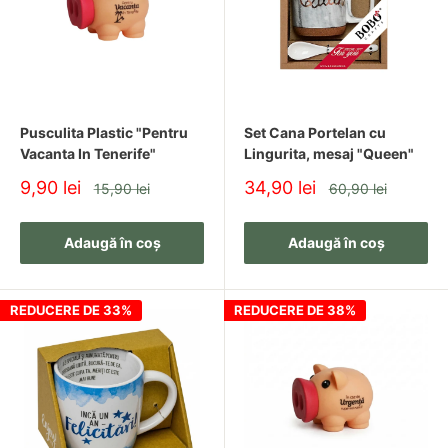
Pusculita Plastic "Pentru
Set Cana Portelan cu
Vacanta In Tenerife"
Lingurita, mesaj "Queen"
Pret
Pret
9,90 lei
34,90 lei
Pret
Pret
15,90 lei
60,90 lei
redus
redus
Adaugă în coș
Adaugă în coș
REDUCERE DE 33%
REDUCERE DE 38%