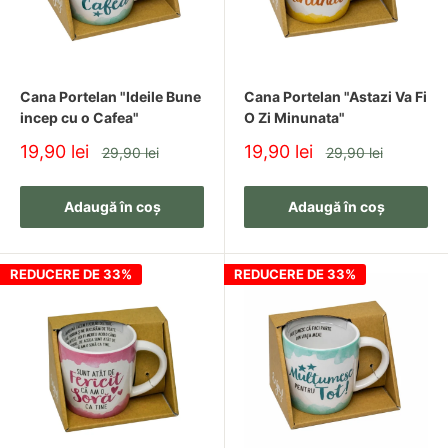
✔ Selecție Variată
Găsești rapid idei de cadouri pentru diverse ocazii și
persoane.
Cana Portelan "Ideile Bune
Cana Portelan "Astazi Va Fi
incep cu o Cafea"
O Zi Minunata"
Pret
Pret
19,90 lei
19,90 lei
Pret
Pret
29,90 lei
29,90 lei
✔ Produse Practice și Elegante
redus
redus
Cadourile îmbină utilitatea cu un design plăcut.
Adaugă în coș
Adaugă în coș
✔ Potrivite pentru Orice Buget
REDUCERE DE 33%
REDUCERE DE 33%
Ai opțiuni variate, de la cadouri accesibile până la variante
premium.
Întrebări Frecvente despre Cadouri