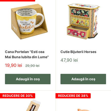
Cana Portelan "Esti cea
Cutie Bijuterii Horses
Mai Buna Iubita din Lume"
Pret
47,90 lei
redus
Pret
19,90 lei
Pret
29,90 lei
redus
Adaugă în coș
Adaugă în coș
REDUCERE DE 30%
REDUCERE DE 38%